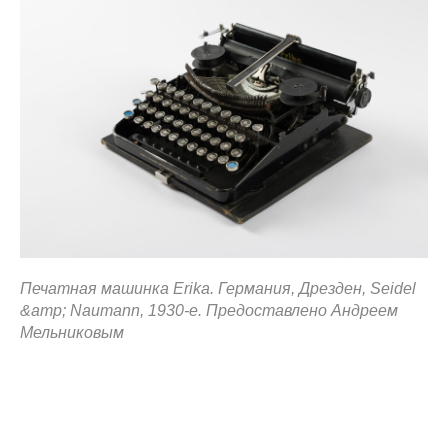
Печатная машинка Erika. Германия, Дрезден, Seidel
&amp; Naumann, 1930-е. Предоставлено Андреем
Мельниковым