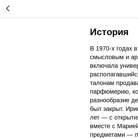
Ирина К
История
В 1970-х годах 
смысловым и арх
включала униве
располагавшийся
талонам продав
парфюмерию, ков
разнообразие де
был закрыт. Ири
лет — с открыти
вместе с Марие
предметами — п