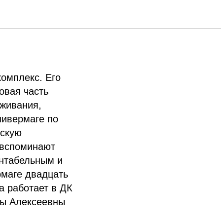
ова
комплекс. Его
овая часть
живания,
нивермаге по
зскую
 вспоминают
ентабельным и
рмаге двадцать
а работает в ДК
ны Алексеевны