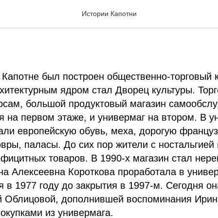
ороткова и Мария Облиц
Истории Капотни
в Капотне был построен общественно-торговый 
итектурным ядром стал Дворец культуры. Торг
рсам, большой продуктовый магазин самообслу
 на первом этаже, и универмаг на втором. В у
али европейскую обувь, меха, дорогую францу
ры, паласы. До сих пор жители с ностальгией
фицитных товаров. В 1990-х магазин стал нер
на Алексеевна Короткова проработала в униве
я в 1977 году до закрытия в 1997-м. Сегодня он
й Облицовой, дополнившей воспоминания Ири
окупками из универмага.