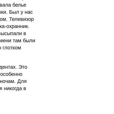
авала белье
вки. Был у нас
ом. Телевизор
ка-охранник.
высыпали в
емени там были
о глотком
дентах. Это
 особенно
 ночам. Для
я никогда в