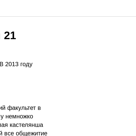
 21
В 2013 году
ий факультет в
лу немножко
лая кастелянша
й все общежитие