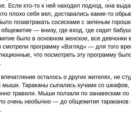
ке. Если кто-то к ней находил подход, она выд
 кто плохо себя вел, доставались какие-то обры
было позавтракать сосисками с зеленым горошк
 общежитие — внизу, где вход, где сидит бабуш
итие было в основном женское, все девчонки 
и смотрели программу «Взгляд» — для того вр
люционные, что посмотреть эту программу был
.
впечатление осталось о других жителях, не сту
и мыши. Тараканы сыпались кучами со шкафов,
янно травили. Мыши ползали по занавескам по
ло очень необычно — до общежития тараканов 
.