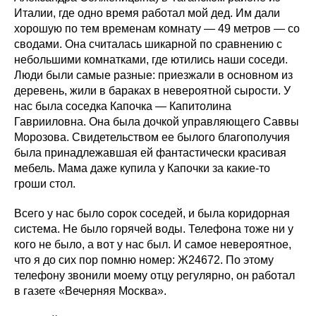
Италии, где одно время работал мой дед. Им дали
хорошую по тем временам комнату — 49 метров — со
сводами. Она считалась шикарной по сравнению с
небольшими комнатками, где ютились наши соседи.
Люди были самые разные: приезжали в основном из
деревень, жили в бараках в невероятной сырости. У
нас была соседка Капочка — Капитолина
Гаврииловна. Она была дочкой управляющего Саввы
Морозова. Свидетельством ее былого благополучия
была принадлежавшая ей фантастически красивая
мебель. Мама даже купила у Капочки за какие-то
гроши стол.
Всего у нас было сорок соседей, и была коридорная
система. Не было горячей воды. Телефона тоже ни у
кого не было, а вот у нас был. И самое невероятное,
что я до сих пор помню номер: Ж24672. По этому
телефону звонили моему отцу регулярно, он работал
в газете «Вечерняя Москва».