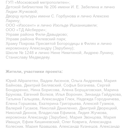
ГУП «Московский метрополитен»;
Детской библиотеке № 206 имени И. Е. Забелина и лично
Лидии Жучковой;
Дворцу культуры имени С. Горбунова и лично Алексею
Ларину;
ООО «Изосент» и лично Изольде Ишханишвили;
ООО «ТД Айсберри»;
Управе района Фили-Давыдково;
Управе района Филевский парк;
Храму Покрова Пресвятой Богородицы в Филях и лично
иеромонаху Александру (Зарубину);
Школе № 1248 и лично Нине Никитиной, Андрею Лунину,
Станиславу Медведеву.
Жители, участники проекта:
Юрий Айрапетян, Вадим Аксенов, Ольга Андреева, Мария
Байнова, Дмитрий Белявский, Софья Богачева, Сергей
Бондаренко, Нина Борисова, Алена Борщаговская, Марина
Брунова, Евгений Волков, Илья Воронин, Зинаида Гайдукова,
Татьяна Гальцева, Александра Глюк, Надежда Городничева,
Елена Горшкова, Екатерина Григорьева, Алексей Гузиков,
Валерий Гусаков, Николай Даниленко, Дмитрий Дворецкий,
Николай Дихнов, Владислав Ефимов, Лидия Жучкова,
иеромонах Александр (Зарубин), Мария Звонцова, Мария
Иващук, Ефим Кишиневский, Олег Коврига, Александра
Колесник, Мария Кравцова, Александр Кузнецов, Александр