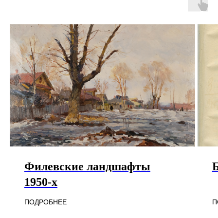
прекращается ее ра
природы.
Филевские ландшафты
Б
1950-х
П
ПОДРОБНЕЕ