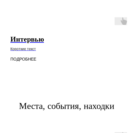
Интервью
Короткие текст
ПОДРОБНЕЕ
Топоним Фили предс
Давыдково. Вместе 
административных г
здание которой рас
Места, события, находки
Лейтмотивом выстав
междуречье — долин
другой — Сетунь. С 