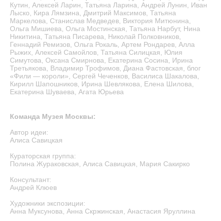
Кутин, Алексей Ларин, Татьяна Ларина, Андрей Лунин, Иван
Лыско, Кира Лямзина, Дмитрий Максимов, Татьяна
Маркелова, Станислав Медведев, Виктория Митюнина,
Ольга Мишиева, Ольга Мостинская, Татьяна Нарбут, Нина
Никитина, Татьяна Писарева, Николай Полковников,
Геннадий Ремизов, Ольга Рокаль, Артем Рондарев, Алла
Рыжих, Алексей Самойлов, Татьяна Силицкая, Юлия
Симутова, Оксана Смирнова, Екатерина Сосина, Ирина
Третьякова, Владимир Трофимов, Диана Фастовская, блог
«Фили — короли», Сергей Чеченков, Василиса Шакалова,
Кирилл Шапошников, Ирина Шевлякова, Елена Шилова,
Екатерина Шуваева, Агата Юрьева
Команда Музея Москвы:
Автор идеи:
Алиса Савицкая
Кураторская группа:
Полина Жураковская, Алиса Савицкая, Мария Сакирко
Консультант:
Андрей Клюев
Художники экспозиции:
Анна Муксунова, Анна Скржинская, Анастасия Яруллина